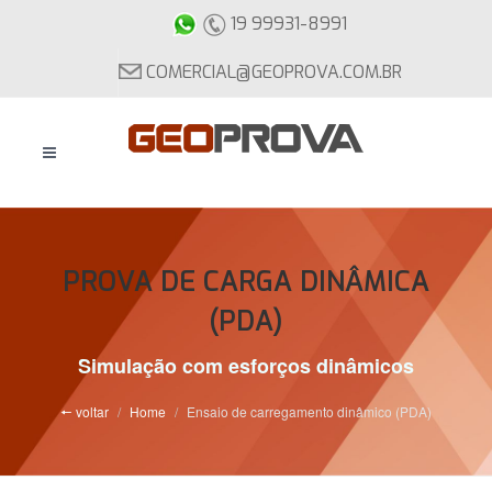
19 99931-8991
COMERCIAL@GEOPROVA.COM.BR
PROVA DE CARGA DINÂMICA
(PDA)
Simulação com esforços dinâmicos
🠔 voltar
Home
Ensaio de carregamento dinâmico (PDA)